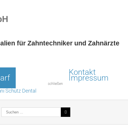
bH
ialien für Zahntechniker und Zahnärzte
Kontakt
arf
Impressum
schließen
ni Schütz Dental
Suche
nach: