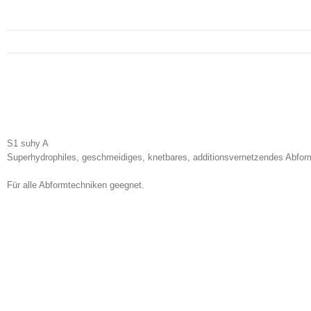
S1 suhy A
Superhydrophiles, geschmeidiges, knetbares, additionsvernetzendes Abform
Für alle Abformtechniken geegnet.