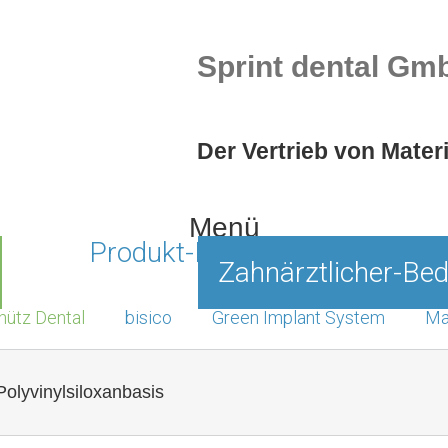
Sprint dental Gm
Der Vertrieb von Mater
Menü
Produkt-Portfolio
Zahnärztlicher-Bed
hütz Dental
bisico
Green Implant System
Ma
olyvinylsiloxanbasis