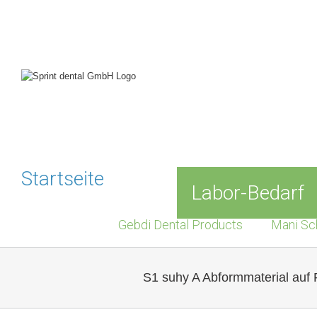
Skip
to
content
Startseite
Labor-Bedarf
Gebdi Dental Products
Mani Sc
S1 suhy A Abformmaterial auf P