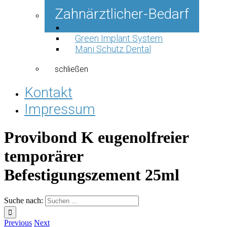
Mani Schütz Dental
Zahnärztlicher-Bedarf
bisico
Green Implant System
Mani Schütz Dental
schließen
Kontakt
Impressum
Provibond K eugenolfreier
temporärer
Befestigungszement 25ml
Suche nach:
Previous
Next